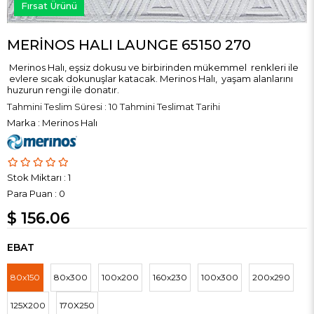
Fırsat Ürünü
MERİNOS HALI LAUNGE 65150 270
Merinos Halı, eşsiz dokusu ve birbirinden mükemmel renkleri ile
evlere sıcak dokunuşlar katacak. Merinos Halı, yaşam alanlarını
huzurun rengi ile donatır.
Tahmini Teslim Süresi
:
10 Tahmini Teslimat Tarihi
Marka
:
Merinos Halı
Stok Miktarı
:
1
Para Puan
:
0
$ 156.06
EBAT
80x150
80x300
100x200
160x230
100x300
200x290
125X200
170X250