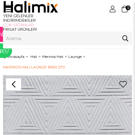
Menu
0
YENİ GELENLER
ram
İNDİRİMDEKİLER
ÇOK SATANLAR
FIRSAT ÜRÜNLERİ
m
p
Anasayfa
Halı
Merinos Halı
Launge
tter
MERİNOS HALI LAUNGE 65150 270