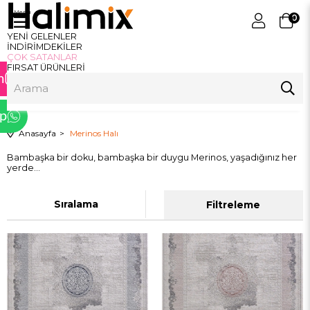
Menu
0
YENİ GELENLER
ram
İNDİRİMDEKİLER
ÇOK SATANLAR
FIRSAT ÜRÜNLERİ
m
p
Anasayfa
Merinos Halı
tter
Bambaşka bir doku, bambaşka bir duygu Merinos, yaşadığınız her
yerde…
Sıralama
Filtreleme