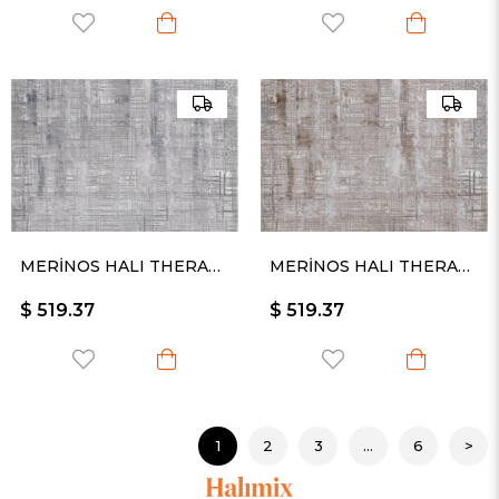
MERİNOS HALI THERAPY 19117 030
MERİNOS HALI THERAPY 19117 081
$ 519.37
$ 519.37
1
2
3
...
6
>