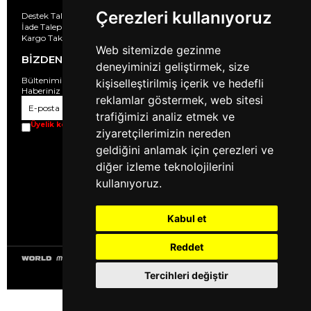
Çerezleri kullanıyoruz
Destek Taleplerim
İade Taleplarim
Kargo Takibi
Web sitemizde gezinme
BİZDEN HABERLER
deneyiminizi geliştirmek, size
Bültenimize Üye Olun ! Tüm İndirim ve Fırsatlardan İlk Sizin
kişiselleştirilmiş içerik ve hedefli
Haberiniz Olsun !
reklamlar göstermek, web sitesi
Gönder
trafiğimizi analiz etmek ve
Üyelik koşullarını
ve
kişisel verilerimin
korunmasını kabul ediyorum.
ziyaretçilerimizin nereden
geldiğini anlamak için çerezleri ve
diğer izleme teknolojilerini
kullanıyoruz.
Kabul et
Reddet
Tercihleri değiştir
© 2023
halimix.com
- Tüm Hakları Saklıdır.