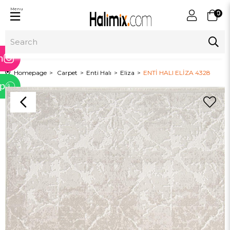
Menu
0
ram
m
Homepage
Carpet
Enti Halı
Eliza
ENTİ HALI ELİZA 4328
p
tter