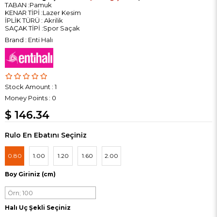
TABAN :Pamuk
KENAR TİPİ :Lazer Kesim
İPLİK TÜRÜ : Akrilik
SAÇAK TİPİ :Spor Saçak
Brand
:
Enti Halı
Stock Amount
:
1
Money Points
:
0
$ 146.34
Rulo En Ebatını Seçiniz
0.80
1.00
1.20
1.60
2.00
Boy Giriniz (cm)
Halı Uç Şekli Seçiniz