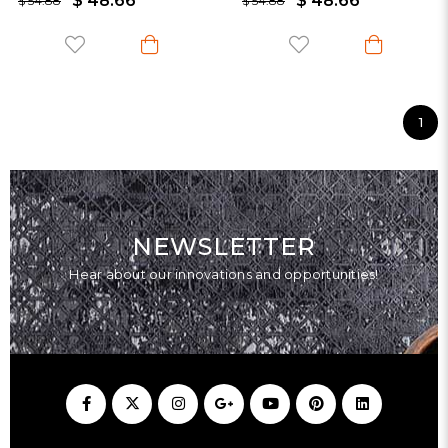
$ 48.66
$ 48.66
$ 54.88
$ 54.88
1
NEWSLETTER
Hear about our innovations and opportunities!