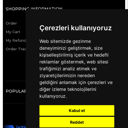
SHOPPING INFORMATION
Order
Çerezleri kullanıyoruz
My Cart
My Refund Requests
Web sitemizde gezinme
deneyiminizi geliştirmek, size
Order Tracking
kişiselleştirilmiş içerik ve hedefli
reklamlar göstermek, web sitesi
trafiğimizi analiz etmek ve
ziyaretçilerimizin nereden
geldiğini anlamak için çerezleri ve
diğer izleme teknolojilerini
POPULAR CATEGORIES
kullanıyoruz.
Kabul et
© 2019 Halimix - All Rights Reserved.
Reddet