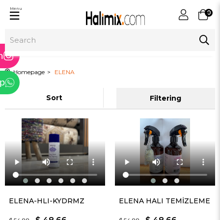
Menu
0
ram
m
Homepage
ELENA
p
Sort
Filtering
tter
ELENA-HLI-KYDRMZ
ELENA HALI TEMİZLEME