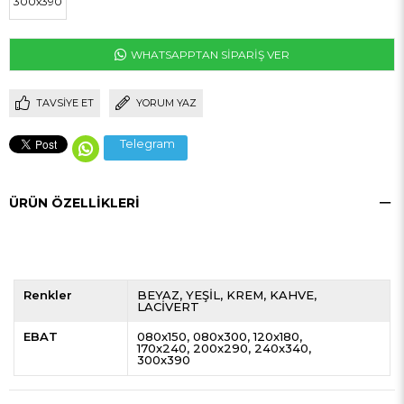
300x390
WHATSAPPTAN SİPARİŞ VER
TAVSIYE ET
YORUM YAZ
Telegram
ÜRÜN ÖZELLIKLERI
Renkler
BEYAZ
YEŞİL
KREM
KAHVE
LACİVERT
EBAT
080x150
080x300
120x180
170x240
200x290
240x340
300x390