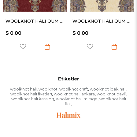
WOOLKNOT HALI QUM 2020 MAVİ BORDO
WOOLKNOT HALI QUM 2021 KREM
0.00
$ 0.00
$ 0
Etiketler
woolknot halı
woolknot
woolknot craft
woolknot ipek halı
,
,
,
,
woolknot halı fiyatları
woolknot halı ankara
woolknot bayii
,
,
,
woolknot halı katalog
woolknot halı mirage
woolknot halı
,
,
flat
,