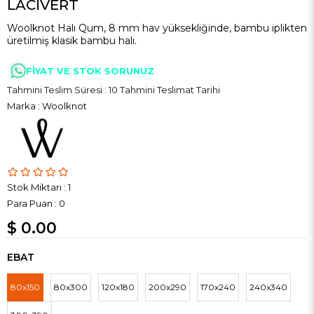
LACİVERT
Woolknot Halı Qum, 8 mm hav yüksekliğinde, bambu iplikten
üretilmiş klasik bambu halı.
FİYAT VE STOK SORUNUZ
Tahmini Teslim Süresi
:
10 Tahmini Teslimat Tarihi
Marka
:
Woolknot
Stok Miktarı
:
1
Para Puan
:
0
$ 0.00
EBAT
80x150
80x300
120x180
200x290
170x240
240x340