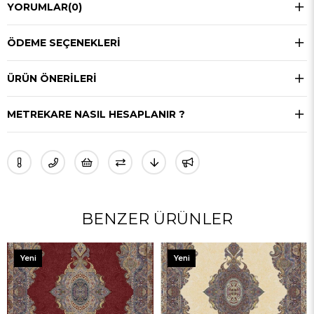
YORUMLAR
(0)
ÖDEME SEÇENEKLERI
ÜRÜN ÖNERILERI
METREKARE NASIL HESAPLANIR ?
BENZER ÜRÜNLER
eni
Yeni
Yen
rün
Ürün
Ürü