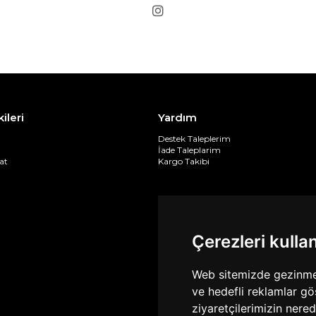
kileri
Yardım
Destek Taleplerim
İade Taleplarim
at
Kargo Takibi
Çerezleri kulla
Web sitemizde gezinme d
ve hedefli reklamlar gö
ziyaretçilerimizin nere