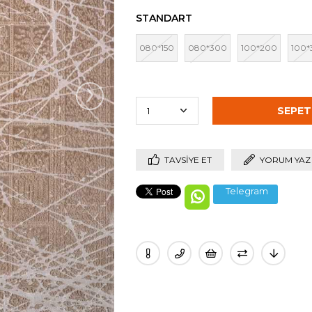
STANDART
080*150
080*300
100*200
100*
›
TAVSIYE ET
YORUM YAZ
Telegram