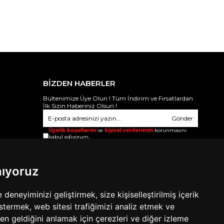
BİZDEN HABERLER
Bültenimize Üye Olun ! Tüm İndirim ve Fırsatlardan
İlk Sizin Haberiniz Olsun !
Gönder
Üyelik koşullarını
ve
kişisel verilerimin
korunmasını
kabul ediyorum.
nıyoruz
eneyiminizi geliştirmek, size kişiselleştirilmiş içerik
stermek, web sitesi trafiğimizi analiz etmek ve
den geldiğini anlamak için çerezleri ve diğer izleme