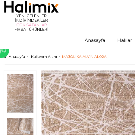
YENİ GELENLER
am
İNDİRİMDEKİLER
ÇOK SATANLAR
FIRSAT ÜRÜNLERİ
Anasayfa
Halılar
Anasayfa
Kullanım Alanı
MAJOLİKA ALVİN AL02A
ter