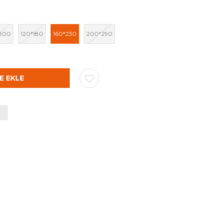
300
120*180
160*230
200*290