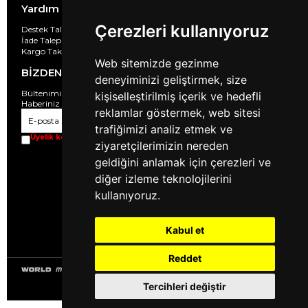
Yardım
Çerezleri kullanıyoruz
Destek Taleplerim
İade Taleplarim
Kargo Takibi
Web sitemizde gezinme
BİZDEN HABERLER
deneyiminizi geliştirmek, size
Bültenimize Üye Olun ! Tüm İndirim ve Fırsatlardan İlk Sizin
kişiselleştirilmiş içerik ve hedefli
Haberiniz Olsun !
reklamlar göstermek, web sitesi
Gönder
trafiğimizi analiz etmek ve
Üyelik koşullarını
ve
kişisel verilerimin
korunmasını kabul ediyorum.
ziyaretçilerimizin nereden
geldiğini anlamak için çerezleri ve
diğer izleme teknolojilerini
kullanıyoruz.
Kabul et
Reddet
Tercihleri değiştir
© 2023
halimix.com
- Tüm Hakları Saklıdır.