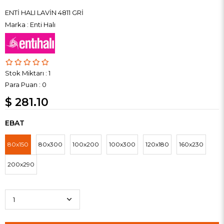
ENTİ HALI LAVİN 4811 GRİ
Marka
:
Enti Halı
Stok Miktarı
:
1
Para Puan
:
0
$ 281.10
EBAT
80x150
80x300
100x200
100x300
120x180
160x230
200x290