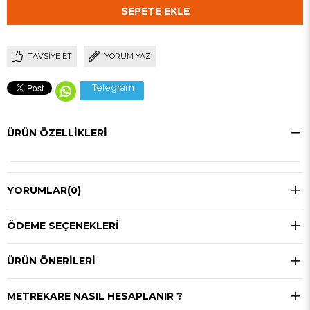
TAVSIYE ET
YORUM YAZ
Telegram
ÜRÜN ÖZELLIKLERI
YORUMLAR
(0)
ÖDEME SEÇENEKLERI
ÜRÜN ÖNERILERI
METREKARE NASIL HESAPLANIR ?